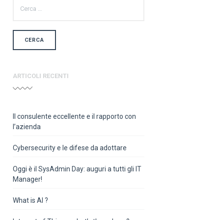
PER:
ARTICOLI RECENTI
Il consulente eccellente e il rapporto con
l’azienda
Cybersecurity e le difese da adottare
Oggi è il SysAdmin Day: auguri a tutti gli IT
Manager!
What is AI ?