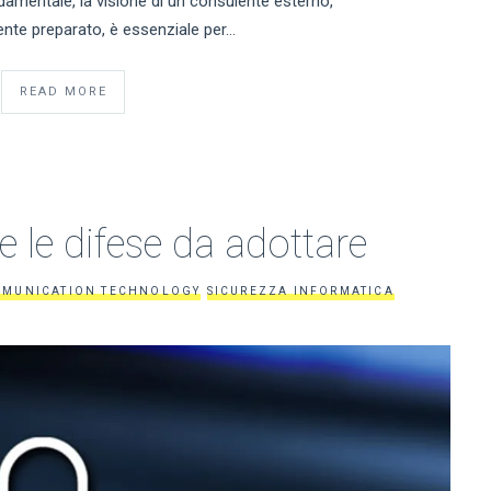
amentale, la visione di un consulente esterno,
nte preparato, è essenziale per…
READ MORE
e le difese da adottare
MMUNICATION TECHNOLOGY
SICUREZZA INFORMATICA