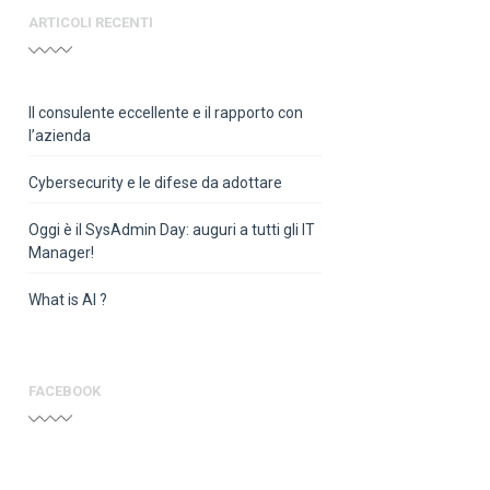
ARTICOLI RECENTI
Il consulente eccellente e il rapporto con
l’azienda
Cybersecurity e le difese da adottare
Oggi è il SysAdmin Day: auguri a tutti gli IT
Manager!
What is AI ?
FACEBOOK