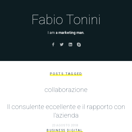
Fabio Tonini
I am
a marketing man.
POSTS TAGGED
collaborazione
Il consulente eccellente e il rapporto con
l’azienda
23 AGOSTO 2018
BUSINESS
DIGITAL