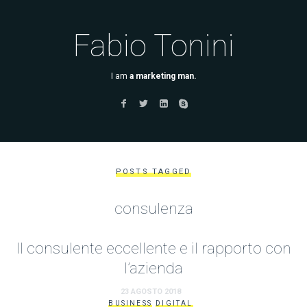
Fabio Tonini
I am
a marketing man.
POSTS TAGGED
consulenza
Il consulente eccellente e il rapporto con
l’azienda
23 AGOSTO 2018
BUSINESS
DIGITAL