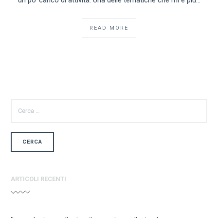
un po’ carico di attività. Una delle tematiche che mi è più…
READ MORE
RICERCA
PER:
ARTICOLI RECENTI