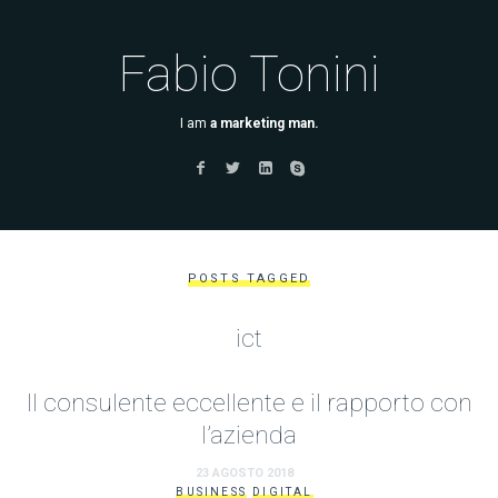
Fabio Tonini
I am
a marketing man.
POSTS TAGGED
ict
Il consulente eccellente e il rapporto con
l’azienda
23 AGOSTO 2018
BUSINESS
DIGITAL