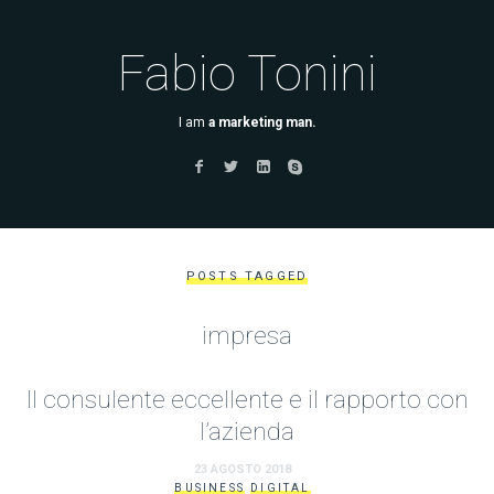
Fabio Tonini
I am
a marketing man.
POSTS TAGGED
impresa
Il consulente eccellente e il rapporto con
l’azienda
23 AGOSTO 2018
BUSINESS
DIGITAL