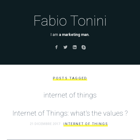
Fabio Tonini
I am
a marketing man.
POSTS TAGGED
internet of things
Internet of Things: what’s the values ?
21 DICEMBRE 2017
INTERNET OF THINGS